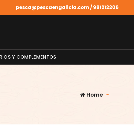
pesca@pescaengalicia.com / 981212206
RIOS Y COMPLEMENTOS
Home
-