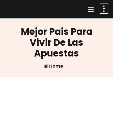
Skip
to
content
Material de Pesca
Mejor Pais Para
Vivir De Las
Apuestas
Home
-