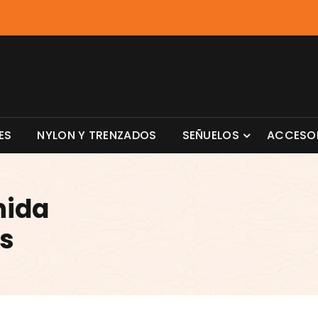
ES
NYLON Y TRENZADOS
SEÑUELOS
ACCESO
nida
s