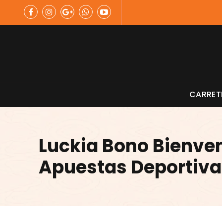
Skip
to
content
Material de Pesca
CARRET
Luckia Bono Bienve
Apuestas Deportiva