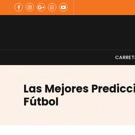
Skip
to
content
Material de Pesca
CARRET
Las Mejores Predicc
Fútbol