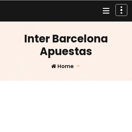
Skip
to
content
Material de Pesca
Inter Barcelona
Apuestas
Home
-