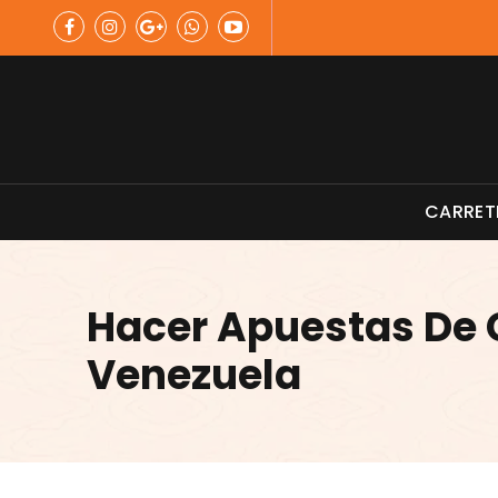
Skip
to
content
Material de Pesca
CARRET
Hacer Apuestas De 
Venezuela