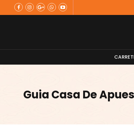
Skip
to
content
Material de Pesca
CARRET
Guia Casa De Apue