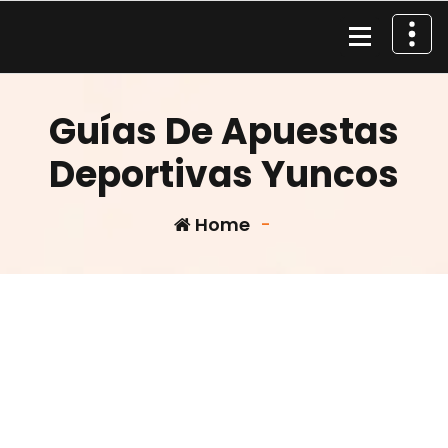
Skip
to
content
Material de Pesca
Guías De Apuestas
Deportivas Yuncos
Home
-