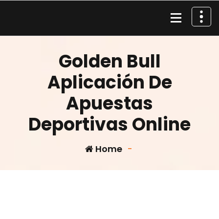
Skip
to
content
Material de Pesca
Golden Bull
Aplicación De
Apuestas
Deportivas Online
Home
-