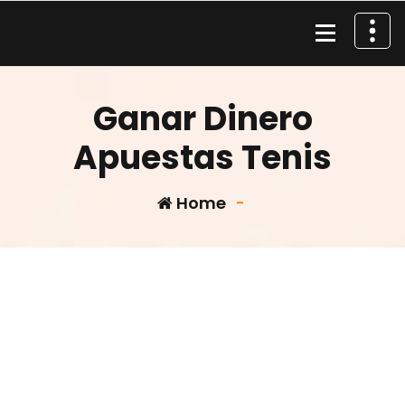
Skip
to
content
Material de Pesca
Ganar Dinero
Apuestas Tenis
Home
-