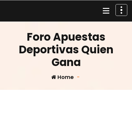
Skip
to
content
Material de Pesca
Foro Apuestas
Deportivas Quien
Gana
Home
-