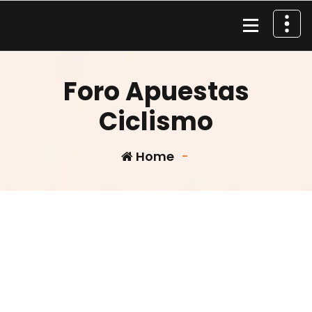
Skip
to
content
Material de Pesca
Foro Apuestas
Ciclismo
Home
-