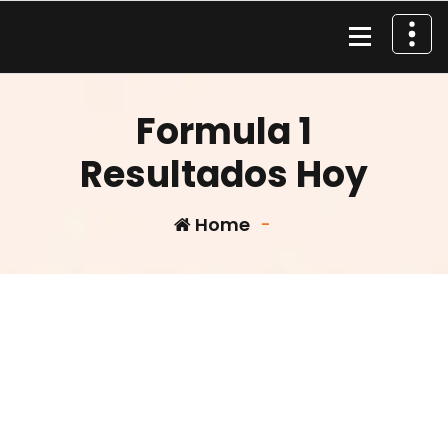
Skip
to
content
Material de Pesca
Formula 1
Resultados Hoy
Home
-