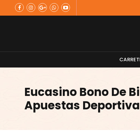
Skip
to
content
Material de Pesca
CARRET
Eucasino Bono De B
Apuestas Deportiva