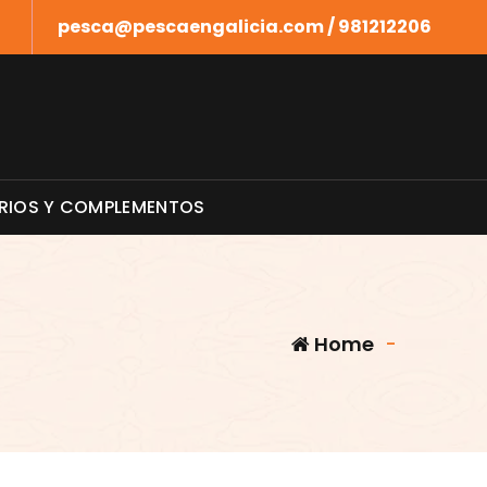
pesca@pescaengalicia.com / 981212206
RIOS Y COMPLEMENTOS
Home
-