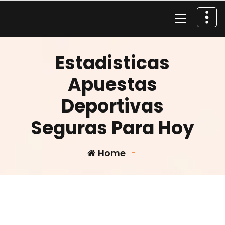
Skip
to
content
Material de Pesca
Estadisticas
Apuestas
Deportivas
Seguras Para Hoy
Home
-