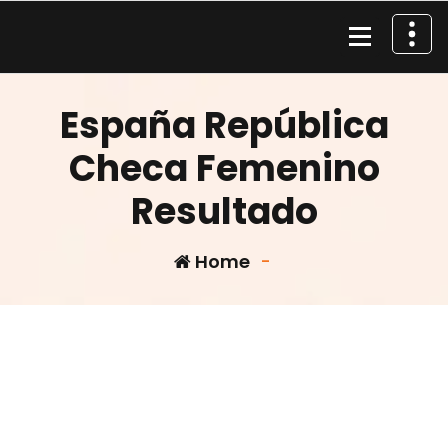
Skip
to
content
Material de Pesca
España República
Checa Femenino
Resultado
Home
-