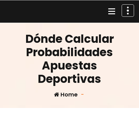
Skip
to
content
Material de Pesca
Dónde Calcular
Probabilidades
Apuestas
Deportivas
Home
-