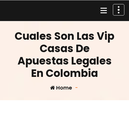
Skip
to
content
Material de Pesca
Cuales Son Las Vip
Casas De
Apuestas Legales
En Colombia
Home
-