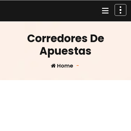
Skip
to
content
Material de Pesca
Corredores De
Apuestas
Home
-