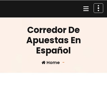
Skip
to
content
Material de Pesca
Corredor De
Apuestas En
Español
Home
-