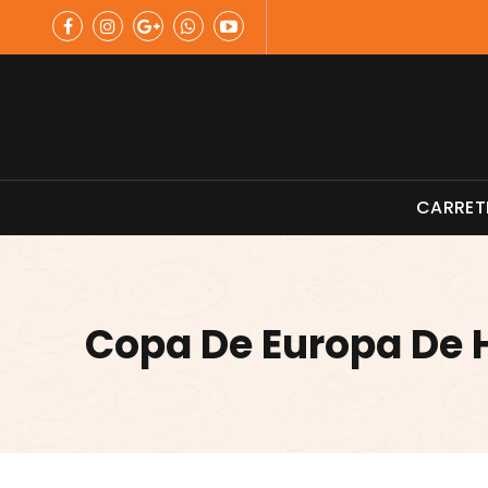
Skip
to
content
Material de Pesca
CARRET
Copa De Europa De 