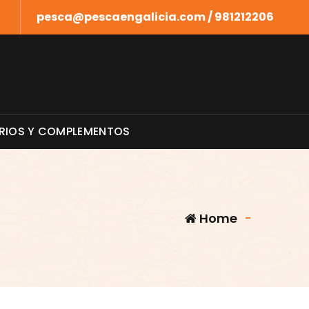
pesca@pescaengalicia.com / 981212206
RIOS Y COMPLEMENTOS
Home
-