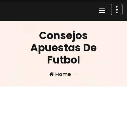
Skip
to
content
Material de Pesca
Consejos
Apuestas De
Futbol
Home
-