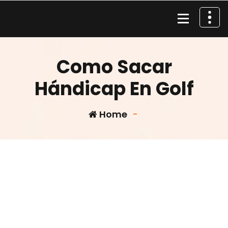
Skip
to
content
Material de Pesca
Como Sacar
Hándicap En Golf
Home
-