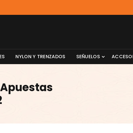
ES
NYLON Y TRENZADOS
SEÑUELOS
ACCESO
 Apuestas
2