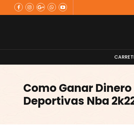
Skip
to
content
Material de Pesca
CARRET
Como Ganar Dinero
Deportivas Nba 2k2