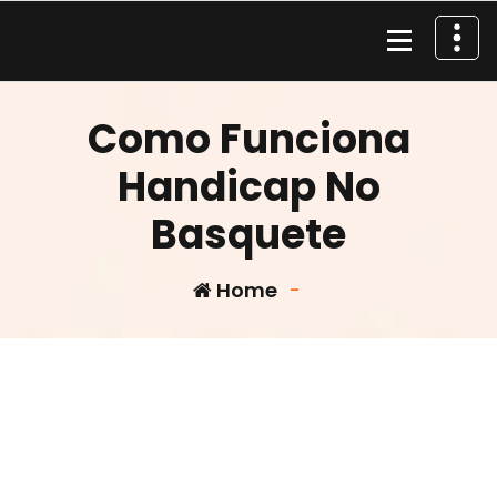
Skip
to
content
Material de Pesca
Como Funciona
Handicap No
Basquete
Home
-