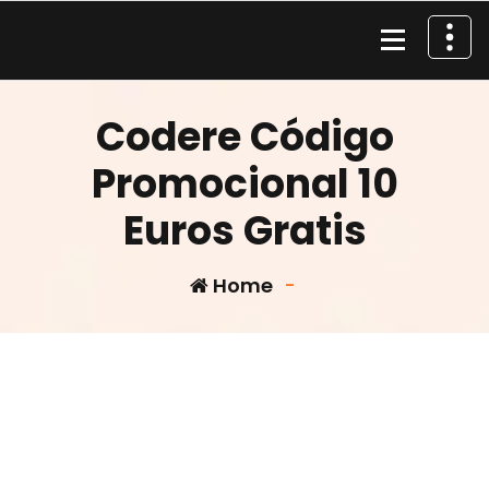
Skip
to
content
Material de Pesca
Codere Código
Promocional 10
Euros Gratis
Home
-