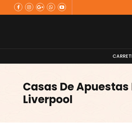
Skip
to
content
Material de Pesca
CARRET
Casas De Apuestas 
Liverpool