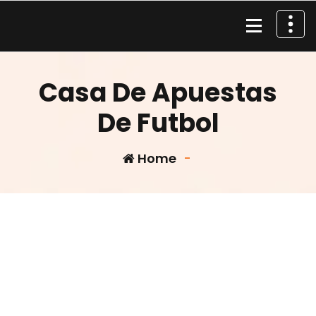
Skip
to
content
Material de Pesca
Casa De Apuestas
De Futbol
Home
-