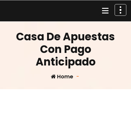
Skip
to
content
Material de Pesca
Casa De Apuestas
Con Pago
Anticipado
Home
-