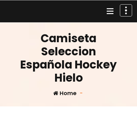
Skip
to
content
Material de Pesca
Camiseta
Seleccion
Española Hockey
Hielo
Home
-