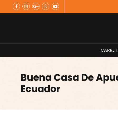
Skip
to
content
Material de Pesca
CARRET
Buena Casa De Apue
Ecuador