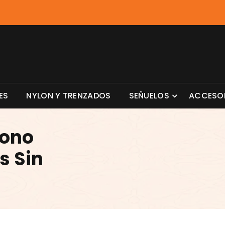
ES
NYLON Y TRENZADOS
SEÑUELOS
ACCESO
Bono
s Sin