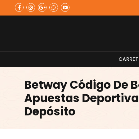
Skip
to
content
Material de Pesca
CARRET
Betway Código De 
Apuestas Deportiva
Depósito