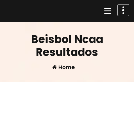
Skip
to
content
Material de Pesca
Beisbol Ncaa
Resultados
Home
-