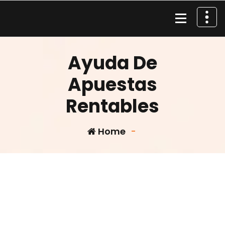
Skip
to
content
Material de Pesca
Ayuda De
Apuestas
Rentables
Home
-