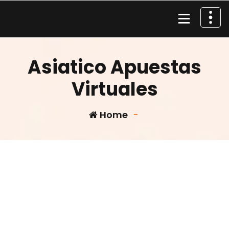
Skip
to
content
Material de Pesca
Asiatico Apuestas
Virtuales
Home
-