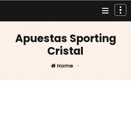
Skip
to
content
Material de Pesca
Apuestas Sporting
Cristal
Home
-