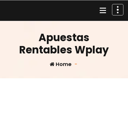
Skip
to
content
Material de Pesca
Apuestas
Rentables Wplay
Home
-