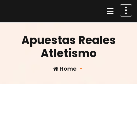
Skip
to
content
Material de Pesca
Apuestas Reales
Atletismo
Home
-