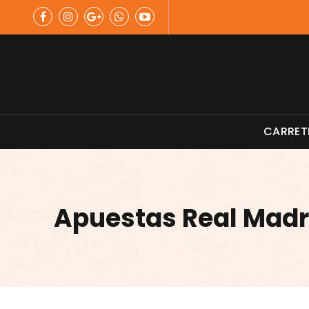
Skip
to
content
Material de Pesca
CARRET
Apuestas Real Madr