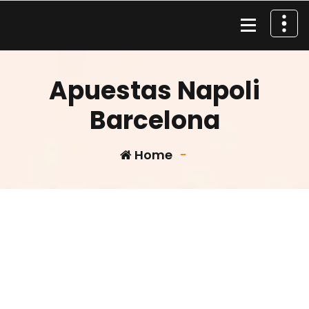
Skip
to
content
Material de Pesca
Apuestas Napoli
Barcelona
Home
-