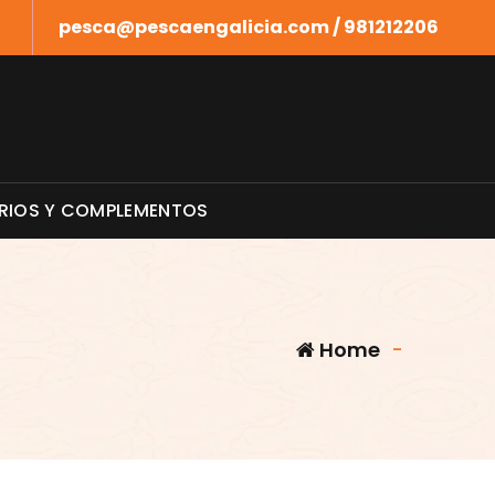
pesca@pescaengalicia.com / 981212206
RIOS Y COMPLEMENTOS
Home
-