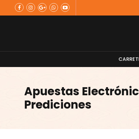
Skip
to
content
Material de Pesca
CARRET
Apuestas Electróni
Prediciones