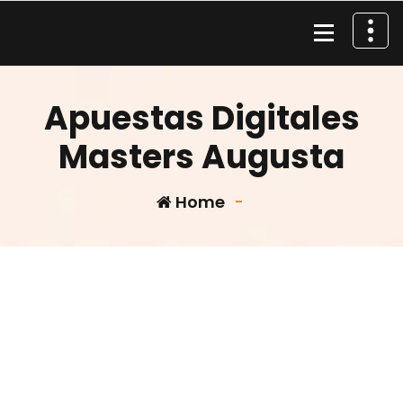
Skip
to
content
Material de Pesca
Apuestas Digitales
Masters Augusta
Home
-