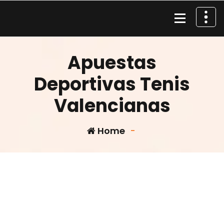
Skip
to
content
Material de Pesca
Apuestas
Deportivas Tenis
Valencianas
Home
-