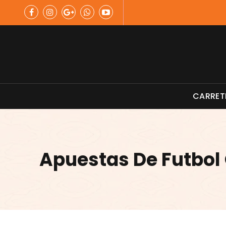
Skip
to
content
Material de Pesca
CARRET
Apuestas De Futbol