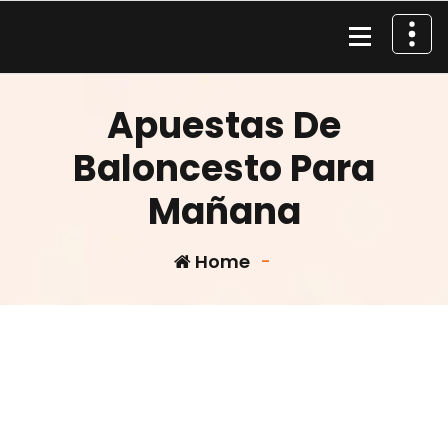
Skip
to
content
Material de Pesca
Apuestas De
Baloncesto Para
Mañana
Home
-