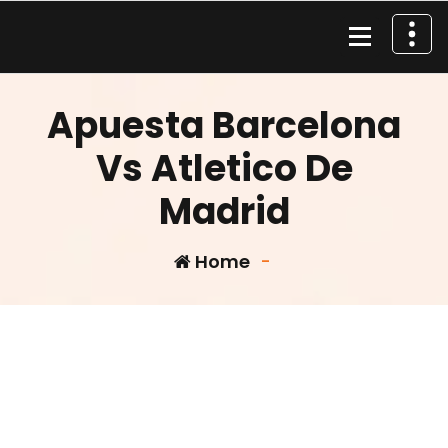
Skip
to
content
Material de Pesca
Apuesta Barcelona
Vs Atletico De
Madrid
Home
-