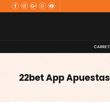
Skip
to
content
Material de Pesca
CARRET
22bet App Apuestas